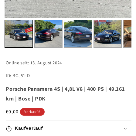
Online seit:
13. August 2024
ID: BCJ51-D
Porsche Panamera 4S | 4,8L V8 | 400 PS | 49.161
km | Bose | PDK
Normaler
€0,00
Verkauft!
Preis
Kaufverlauf