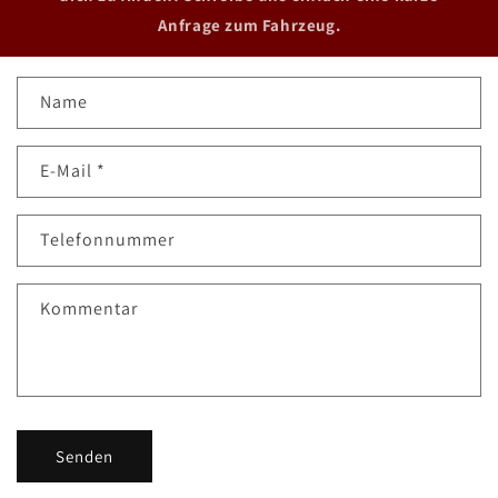
Anfrage zum Fahrzeug.
K
Name
o
n
E-Mail
*
t
a
k
Telefonnummer
t
f
Kommentar
o
r
m
u
l
Senden
a
r