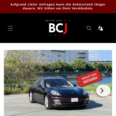
Direkt
Aufgrund vieler Anfragen kann die Antwortzeit länger
zum
dauern. Wir bitten um Dein Verständnis.
Inhalt
Ninja
Cartrade