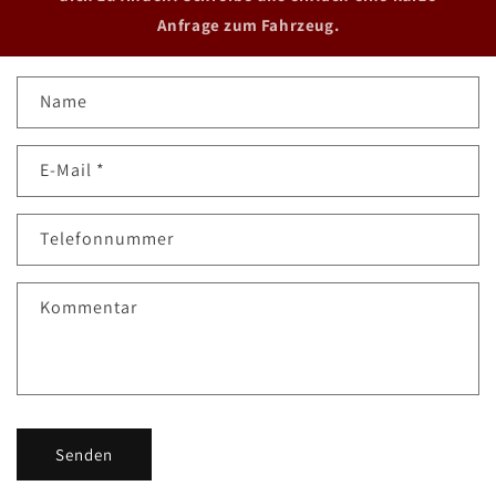
Anfrage zum Fahrzeug.
K
Name
o
n
E-Mail
*
t
a
k
Telefonnummer
t
f
Kommentar
o
r
m
u
l
Senden
a
r