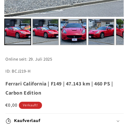
Online seit:
29. Juli 2025
ID: BCJ219-H
Ferrari California | F149 | 47.143 km | 460 PS |
Carbon Edition
Normaler
€0,00
Verkauft!
Preis
Kaufverlauf