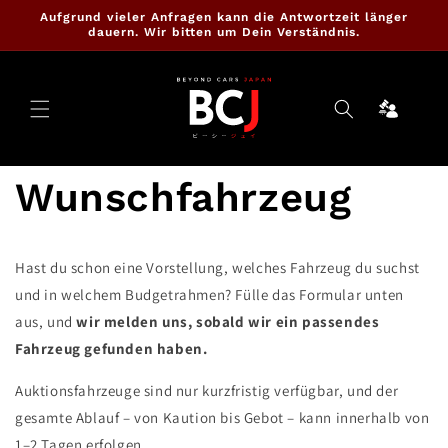
Direkt
Aufgrund vieler Anfragen kann die Antwortzeit länger
zum
dauern. Wir bitten um Dein Verständnis.
Inhalt
Ninja
Cartrade
Wunschfahrzeug
Hast du schon eine Vorstellung, welches Fahrzeug du suchst
und in welchem Budgetrahmen? Fülle das Formular unten
aus, und
wir melden uns,
sobald wir ein passendes
Fahrzeug gefunden haben.
Auktionsfahrzeuge sind nur kurzfristig verfügbar, und der
gesamte Ablauf – von Kaution bis Gebot – kann innerhalb von
1–2 Tagen erfolgen.