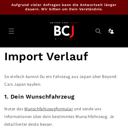
Direkt
Aufgrund vieler Anfragen kann die Antwortzeit länger
zum
dauern. Wir bitten um Dein Verständnis.
Inhalt
Ninja
Cartrade
Import Verlauf
So einfach kannst Du ein Fahrzeug aus Japan über Beyond
Cars Japan kaufen:
1. Dein Wunschfahrzeug
Nutze das
Wunschfahrzeugformular
und sende uns
Informationen über dein bestimmtes Wunschfahrzeug. Je
detaillierter desto besser.